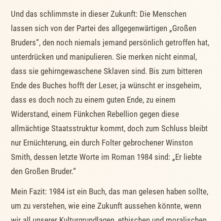
Und das schlimmste in dieser Zukunft: Die Menschen
lassen sich von der Partei des allgegenwärtigen „Großen
Bruders“, den noch niemals jemand persönlich getroffen hat,
unterdrücken und manipulieren. Sie merken nicht einmal,
dass sie gehirngewaschene Sklaven sind. Bis zum bitteren
Ende des Buches hofft der Leser, ja wünscht er insgeheim,
dass es doch noch zu einem guten Ende, zu einem
Widerstand, einem Fünkchen Rebellion gegen diese
allmächtige Staatsstruktur kommt, doch zum Schluss bleibt
nur Ernüchterung, ein durch Folter gebrochener Winston
Smith, dessen letzte Worte im Roman 1984 sind: „Er liebte
den Großen Bruder.“
Mein Fazit: 1984 ist ein Buch, das man gelesen haben sollte,
um zu verstehen, wie eine Zukunft aussehen könnte, wenn
wir all unserer Kulturgrundlagen, ethischen und moralischen