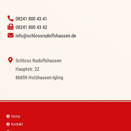
‭
08241 800 43 41
08241 800 43 42
info@schlossrudolfshausen.de
‭ Schloss Rudolfshausen
‭Hauptstr. 22
‭86859 Holzhausen-Igling
Navigation
Home
überspringen
Kontakt