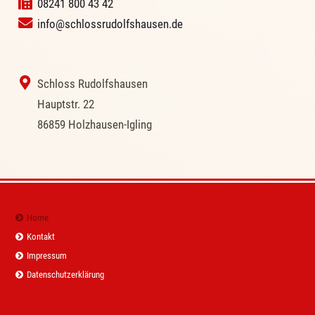
08241 800 43 42
info@schlossrudolfshausen.de
‭ Schloss Rudolfshausen
‭Hauptstr. 22
‭86859 Holzhausen-Igling
Navigation
Home
überspringen
Kontakt
Impressum
Datenschutzerklärung