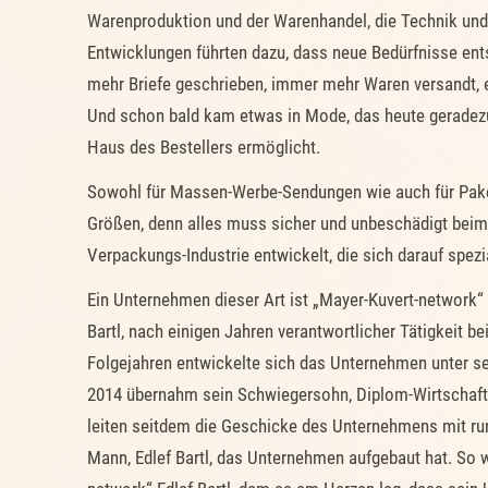
Warenproduktion und der Warenhandel, die Technik und T
Entwicklungen führten dazu, dass neue Bedürfnisse en
mehr Briefe geschrieben, immer mehr Waren versandt,
Und schon bald kam etwas in Mode, das heute geradezu 
Haus des Bestellers ermöglicht.
Sowohl für Massen-Werbe-Sendungen wie auch für Pake
Größen, denn alles muss sicher und unbeschädigt beim
Verpackungs-Industrie entwickelt, die sich darauf spezia
Ein Unternehmen dieser Art ist „Mayer-Kuvert-network“ 
Bartl, nach einigen Jahren verantwortlicher Tätigkeit b
Folgejahren entwickelte sich das Unternehmen unter se
2014 übernahm sein Schwiegersohn, Diplom-Wirtschafts
leiten seitdem die Geschicke des Unternehmens mit ru
Mann, Edlef Bartl, das Unternehmen aufgebaut hat. So w