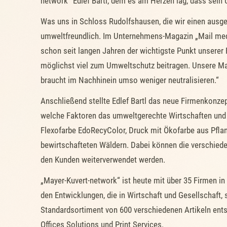
network“ Edlef Bartl, dem es am Herzen lag, dass sein
Was uns in Schloss Rudolfshausen, die wir einen ausgep
umweltfreundlich. Im Unternehmens-Magazin „Mail medi
schon seit langen Jahren der wichtigste Punkt unserer 
möglichst viel zum Umweltschutz beitragen. Unsere Maxim
braucht im Nachhinein umso weniger neutralisieren.“
Anschließend stellte Edlef Bartl das neue Firmenkonze
welche Faktoren das umweltgerechte Wirtschaften und P
Flexofarbe EdoRecyColor, Druck mit Ökofarbe aus Pfl
bewirtschafteten Wäldern. Dabei können die verschied
den Kunden weiterverwendet werden.
„Mayer-Kuvert-network“ ist heute mit über 35 Firmen i
den Entwicklungen, die in Wirtschaft und Gesellschaft,
Standardsortiment von 600 verschiedenen Artikeln ents
Offices Solutions und Print Services.