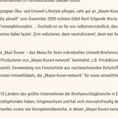
 Unternehmen in Familienhänden bleiben sollte.
rägten Öko- und Umwelt-Lifestyle pflegen, sehr gut an „Mayer-Kuvert
a aktuell“ vom Dezember 2009 richtete Edlef Bartl folgende Worte
Firmenphilosophie. … Deshalb ist es für uns selbstverständlich, da
e dabei lautet: ‚Erst reduzieren, dann neutralisieren‘, denn wer be
pt „Mail flower – das Menu für ihren individuellen Umwelt-Briefums
roduzieren von „Mayer-Kuvert-network“ beinhaltet, z.B. Produktion
anzenöl, Verwendung von Fensterfolie aus nachwachsenden Rohstof
ensten Umweltlabels, die „Mayer-Kuver-network“ für seine umweltf
n 18 Ländern das größte Unternehmen der Briefumschlagbranche in E
 stattgefunden haben, mitgewachsen und hat sich innovativfreudig d
tanden sowie vier Kompetenzbereiche, in denen „Mayer-Kuvert-netwo