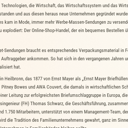
echnologien, die Wirtschaft, das Wirtschaftssystem und das Wirtsch
tstanden und aus diesen heraus neue Unternehmen gegründet wurden,
 es kam in Mode, immer mehr Werbe-Massen-Sendungen zu versenden
explodiert: Der Online-Shop-Handel, der ein bequemes Bestellen üb
t-Sendungen braucht es entsprechendes Verpackungsmaterial in F
 Auftraggeber ankommen. So hat sich in den vergangenen Jahren und
lisiert hat.
in Heilbronn, das 1877 von Ernst Mayer als „Ernst Mayer Briefhüllen
ei Pitney Bowes und AWA Couvert, die damals in wirtschaftlichen Sch
iner Leitung zur erfolgreichsten Briefumschlaggruppe in Europa, di
ingenieur (FH) Thomas Schwarz, die Geschäftsführung, zusammen mi
nd 1.750 Mitarbeitern, unterstützt von einem Management-Team, de
ird die Tradition des Familienunternehmens gewahrt, ganz im Sinne 