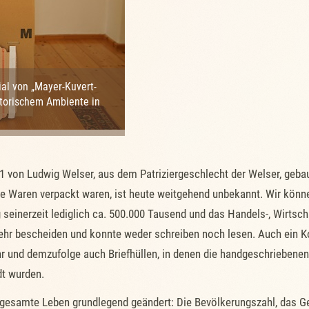
al von „Mayer-Kuvert-
storischem Ambiente in
1 von Ludwig Welser, aus dem Patriziergeschlecht der Welser, geb
e Waren verpackt waren, ist heute weitgehend unbekannt. Wir könne
 seinerzeit lediglich ca. 500.000 Tausend und das Handels-, Wirtsc
e sehr bescheiden und konnte weder schreiben noch lesen. Auch ein 
r und demzufolge auch Briefhüllen, in denen die handgeschriebenen 
dt wurden.
as gesamte Leben grundlegend geändert: Die Bevölkerungszahl, das G