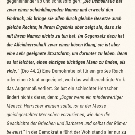
gegeneinander ab und schlussfolgert:
„
Die Demokratie hat
zwar einen schönklingenden Namen und erweckt den
Eindruck, als bringe sie allen durch gleiche Gesetze auch
gleiche Rechte; in ihrem Ergebnis aber zeigt sie, dass sie
mit ihrem Namen nichts zu tun hat. Im Gegensatz dazu hat
die Alleinherrschaft zwar einen bösen Klang; sie ist aber
eine sehr geeignete Staatsform, um darunter zu leben. Denn
es ist leichter, einen einzigen tüchtigen Mann zu finden, als
viele.
“
(Dio 44, 2) Eine Demokratie ist für ein großes Reich
oder einen Staat ungeeignet, weil das wahlberechtigte Volk
das Augenmaß verliert. Selbst ein schlechter Herrscher
ändert nichts daran, denn: „
Sogar wenn ein minderwertiger
Mensch Herrscher werden sollte, ist er der Masse
gleichgestellter Menschen vorzuziehen, wie dies die
Geschichte der Griechen und Barbaren und selbst der Römer
beweist
.“ In der Demokratie führt der Wohlstand aller nur zu