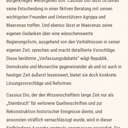
Bürgerkrieges weitergehen soll. Cassius Dio lässt Octavian
seine Entscheidung in einer fiktiven Beratung mit seinen
wichtigsten Freunden und Unterstützern Agrippa und
Maecenas treffen. Und ebenso lässt er Maecenas seine
eigenen Gedanken über eine wünschenswerte
Regierungsform, ausgehend von den Verhältnissen in seiner
eigenen Zeit, sprechen und macht detaillierte Vorschläge.
Diese berühmte „Verfassungsdebatte“ wägt Republik,
Demokratie und Monarchie gegeneinander ab und ist auch in
heutiger Zeit äußerst lesenswert, bietet sie doch konkrete
Lösungsvorschläge und Reformen.
Cassius Dio, der den Wissenschaftlern lange Zeit nur als
„Steinbruch“ für verlorene Quellenschriften und zur
Rekonstruktion historischer Ereignisse diente, und
ansonsten sträflich vernachlässigt wurde, wird in dieser
fünfbändigen Ausgabe erstmals angemessen gewürdigt. Die