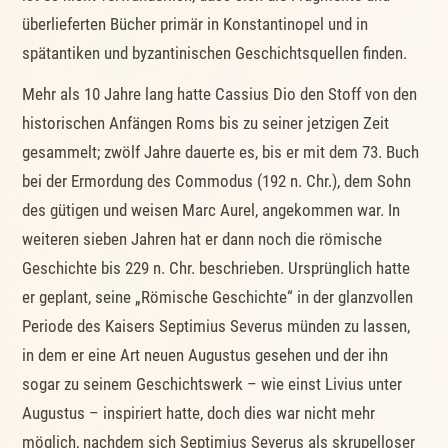
überlieferten Bücher primär in Konstantinopel und in
spätantiken und byzantinischen Geschichtsquellen finden.
Mehr als 10 Jahre lang hatte Cassius Dio den Stoff von den
historischen Anfängen Roms bis zu seiner jetzigen Zeit
gesammelt; zwölf Jahre dauerte es, bis er mit dem 73. Buch
bei der Ermordung des Commodus (192 n. Chr.), dem Sohn
des gütigen und weisen Marc Aurel, angekommen war. In
weiteren sieben Jahren hat er dann noch die römische
Geschichte bis 229 n. Chr. beschrieben. Ursprünglich hatte
er geplant, seine „Römische Geschichte“ in der glanzvollen
Periode des Kaisers Septimius Severus münden zu lassen,
in dem er eine Art neuen Augustus gesehen und der ihn
sogar zu seinem Geschichtswerk – wie einst Livius unter
Augustus – inspiriert hatte, doch dies war nicht mehr
möglich, nachdem sich Septimius Severus als skrupelloser