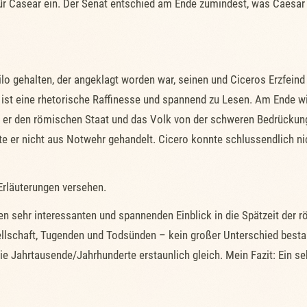
 für Casear ein. Der Senat entschied am Ende zumindest, was Caesar 
ilo gehalten, der angeklagt worden war, seinen und Ciceros Erzfeind
 ist eine rhetorische Raffinesse und spannend zu Lesen. Am Ende w
l er den römischen Staat und das Volk von der schweren Bedrückun
te er nicht aus Notwehr gehandelt. Cicero konnte schlussendlich nic
 Erläuterungen versehen.
nen sehr interessanten und spannenden Einblick in die Spätzeit der
llschaft, Tugenden und Todsünden – kein großer Unterschied best
die Jahrtausende/Jahrhunderte erstaunlich gleich. Mein Fazit: Ein 