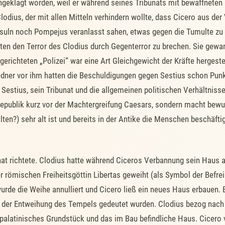
geklagt worden, weil er während seines Tribunats mit bewaffneten B
lodius, der mit allen Mitteln verhindern wollte, dass Cicero aus der
nsuln noch Pompejus veranlasst sahen, etwas gegen die Tumulte zu 
hten den Terror des Clodius durch Gegenterror zu brechen. Sie gew
richteten „Polizei“ war eine Art Gleichgewicht der Kräfte hergestel
ner vor ihm hatten die Beschuldigungen gegen Sestius schon Punkt
Sestius, sein Tribunat und die allgemeinen politischen Verhältnisse.
 Republik kurz vor der Machtergreifung Caesars, sondern macht bewu
lten?) sehr alt ist und bereits in der Antike die Menschen beschäftig
 Senat richtete. Clodius hatte während Ciceros Verbannung sein Hau
r römischen Freiheitsgöttin Libertas geweiht (als Symbol der Befrei
wurde die Weihe annulliert und Cicero ließ ein neues Haus erbaue
len der Entweihung des Tempels gedeutet wurden. Clodius bezog nac
 palatinisches Grundstück und das im Bau befindliche Haus. Cicero 