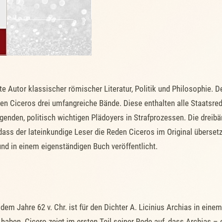
ste Autor klassischer römischer Literatur, Politik und Philosophie.
en Ciceros drei umfangreiche Bände. Diese enthalten alle Staatsred
genden, politisch wichtigen Plädoyers in Strafprozessen. Die dreib
dass der lateinkundige Leser die Reden Ciceros im Original überset
d in einem eigenständigen Buch veröffentlicht.
 dem Jahre 62 v. Chr. ist für den Dichter A. Licinius Archias in ein
aben. Cicero zeigt im ersten Teil seiner Rede auf, dass Archias –