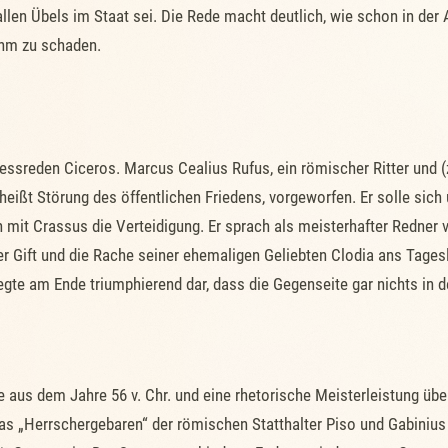
len Übels im Staat sei. Die Rede macht deutlich, wie schon in der 
ihm zu schaden.
ssreden Ciceros. Marcus Cealius Rufus, ein römischer Ritter und (zu 
eißt Störung des öffentlichen Friedens, vorgeworfen. Er solle sich
mit Crassus die Verteidigung. Er sprach als meisterhafter Redner v
 Gift und die Rache seiner ehemaligen Geliebten Clodia ans Tagesli
egte am Ende triumphierend dar, dass die Gegenseite gar nichts in
e aus dem Jahre 56 v. Chr. und eine rhetorische Meisterleistung üb
das „Herrschergebaren“ der römischen Statthalter Piso und Gabinius