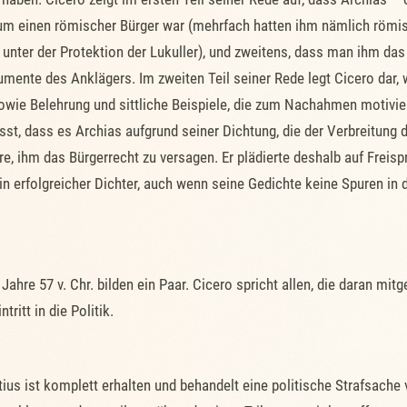
 zum einen römischer Bürger war (mehrfach hatten ihm nämlich röm
 unter der Protektion der Lukuller), und zweitens, dass man ihm da
umente des Anklägers. Im zweiten Teil seiner Rede legt Cicero dar,
wie Belehrung und sittliche Beispiele, die zum Nachahmen motivier
st, dass es Archias aufgrund seiner Dichtung, die der Verbreitun
e, ihm das Bürgerrecht zu versagen. Er plädierte deshalb auf Freis
ein erfolgreicher Dichter, auch wenn seine Gedichte keine Spuren in
re 57 v. Chr. bilden ein Paar. Cicero spricht allen, die daran mit
ritt in die Politik.
us ist komplett erhalten und behandelt eine politische Strafsache 