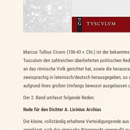
Marcus Tullius Cicero (106-43 v. Chr.) ist der bekannte
Tusculum den zahlreichen überlieferten politischen Red
an das römische Volk gerichtet hat, sowie die herausra
zweisprachig in lateinisch/deutsch herausgegeben, so 
aufgrund ihres großen Umfangs bewusst ausgelassen un
Der 2. Band umfasst folgende Reden:
Rede für den Dichter A. Licinius Archias
Die kleine, vollständig erhaltene Verteidigungsrede aus
angeklagt, sich das römische Bürgerrecht angemaßt zu h