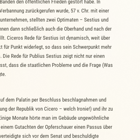
anden den öffentlichen Frieden gestört habe. In
 Verbannung zurückgerufen wurde, 57 v. Chr. mit einer
unternehmen, stellten zwei Optimaten – Sestius und
annen dann schließlich auch die Oberhand und nach der
lt. Ciceros Rede für Sestius ist dynamisch, weit über
 für Punkt widerlegt, so dass sein Schwerpunkt mehr
 Die Rede für Publius Sestius zeigt nicht nur einen
sst, dass die staatlichen Probleme und die Frage (Was
te.
s auf dem Palatin per Beschluss beschlagnahmen und
ung der Republik von Cicero – welch Ironie!) und ihr zu
n. Einige Monate hörte man im Gebäude ungewöhnliche
h einem Gutachten der Opferschauer einen Passus über
verteidigte sich vor dem Senat und beschuldigte