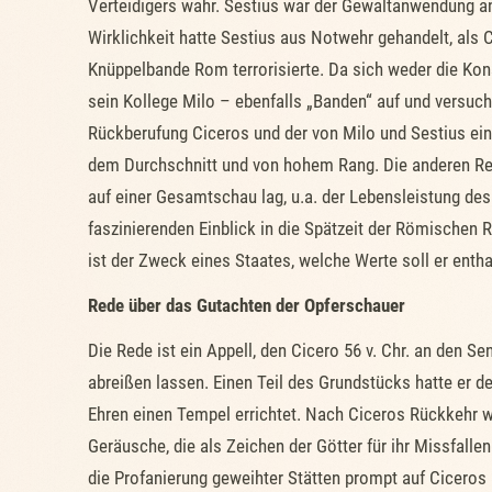
Verteidigers wahr. Sestius war der Gewaltanwendung an
Wirklichkeit hatte Sestius aus Notwehr gehandelt, als C
Knüppelbande Rom terrorisierte. Da sich weder die Ko
sein Kollege Milo – ebenfalls „Banden“ auf und versuc
Rückberufung Ciceros und der von Milo und Sestius einge
dem Durchschnitt und von hohem Rang. Die anderen Red
auf einer Gesamtschau lag, u.a. der Lebensleistung des 
faszinierenden Einblick in die Spätzeit der Römischen
ist der Zweck eines Staates, welche Werte soll er entha
Rede über das Gutachten der Opferschauer
Die Rede ist ein Appell, den Cicero 56 v. Chr. an den
abreißen lassen. Einen Teil des Grundstücks hatte er de
Ehren einen Tempel errichtet. Nach Ciceros Rückkehr 
Geräusche, die als Zeichen der Götter für ihr Missfal
die Profanierung geweihter Stätten prompt auf Ciceros