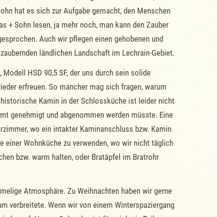
+ Sohn hat es sich zur Aufgabe gemacht, den Menschen
as + Sohn lesen, ja mehr noch, man kann den Zauber
ngesprochen. Auch wir pflegen einen gehobenen und
ezaubernden ländlichen Landschaft im Lechrain-Gebiet.
 Modell HSD 90,5 SF, der uns durch sein solide
 wieder erfreuen. So mancher mag sich fragen, warum
istorische Kamin in der Schlossküche ist leider nicht
zamt genehmigt und abgenommen werden müsste. Eine
erzimmer, wo ein intakter Kaminanschluss bzw. Kamin
e einer Wohnküche zu verwenden, wo wir nicht täglich
hen bzw. warm halten, oder Bratäpfel im Bratrohr
eimelige Atmosphäre. Zu Weihnachten haben wir gerne
aum verbreitete. Wenn wir von einem Winterspaziergang