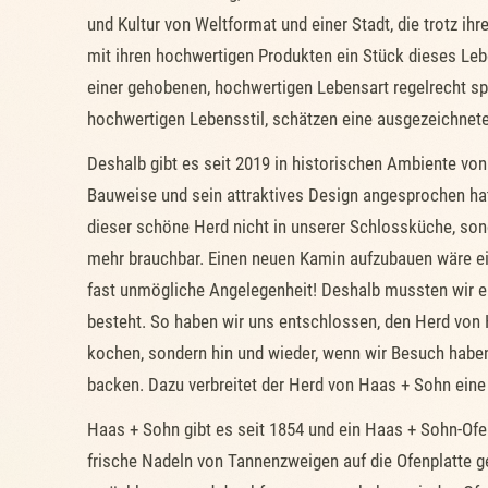
und Kultur von Weltformat und einer Stadt, die trotz i
mit ihren hochwertigen Produkten ein Stück dieses Le
einer gehobenen, hochwertigen Lebensart regelrecht s
hochwertigen Lebensstil, schätzen eine ausgezeichnete
Deshalb gibt es seit 2019 in historischen Ambiente vo
Bauweise und sein attraktives Design angesprochen hat
dieser schöne Herd nicht in unserer Schlossküche, son
mehr brauchbar. Einen neuen Kamin aufzubauen wäre 
fast unmögliche Angelegenheit! Deshalb mussten wir e
besteht. So haben wir uns entschlossen, den Herd von
kochen, sondern hin und wieder, wenn wir Besuch haben
backen. Dazu verbreitet der Herd von Haas + Sohn ei
Haas + Sohn gibt es seit 1854 und ein Haas + Sohn-Of
frische Nadeln von Tannenzweigen auf die Ofenplatte g