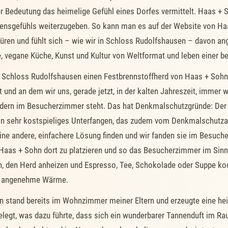
hrer Bedeutung das heimelige Gefühl eines Dorfes vermittelt. Haas 
bensgefühls weiterzugeben. So kann man es auf der Website von Ha
püren und fühlt sich – wie wir in Schloss Rudolfshausen – davon a
, vegane Küche, Kunst und Kultur von Weltformat und leben einer b
n Schloss Rudolfshausen einen Festbrennstoffherd von Haas + Sohn,
 und an dem wir uns, gerade jetzt, in der kalten Jahreszeit, immer
dern im Besucherzimmer steht. Das hat Denkmalschutzgründe: Der h
ein sehr kostspieliges Unterfangen, das zudem vom Denkmalschut
ine andere, einfachere Lösung finden und wir fanden sie im Besuch
 Haas + Sohn dort zu platzieren und so das Besucherzimmer im Sinn
, den Herd anheizen und Espresso, Tee, Schokolade oder Suppe koc
ne angenehme Wärme.
en stand bereits im Wohnzimmer meiner Eltern und erzeugte eine h
elegt, was dazu führte, dass sich ein wunderbarer Tannenduft im R