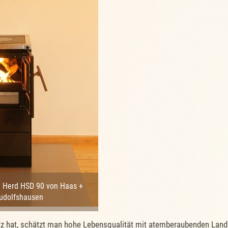
n Herd HSD 90 von Haas +
udolfshausen
tz hat, schätzt man hohe Lebensqualität mit atemberaubenden Lands