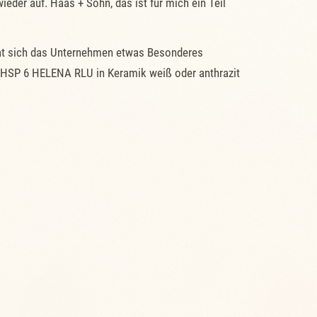
der auf. Haas + Sohn, das ist für mich ein Teil
 hat sich das Unternehmen etwas Besonderes
d HSP 6 HELENA RLU in Keramik weiß oder anthrazit