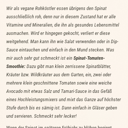
Wir als vegane Rohköstler essen übrigens den Spinat
ausschließlich roh, denn nur in diesem Zustand hat er alle
Vitamine und Mineralien, die ihn als gesundes Lebensmittel
ausmachen. Wird er hingegen gekocht, verliert er diese
weitgehend. Man kann ihn wie Salat verwenden oder in Dip-
Sauce eintauchen und einfach in den Mund stecken. Was
mir auch sehr gut schmeckt ist ein
Spinat-Tomaten-
Smoothie:
Dazu gibt man klein zerrissene Spinatblätter,
Kräuter bzw. Wildkräuter aus dem Garten, ein, zwei oder
mehrere klein geschnittene Tomaten sowie eine weiche
Avocado mit etwas Salz und Tamari-Sauce in das Gefäß
eines Hochleistungsmixers und mixt das Ganze auf höchster
Stufe durch bis es sämig ist. Dann einfach in Gläser geben
und servieren. Schmeckt sehr lecker!
Wenn der Spinat im späteren Frühjahr zu blühen beginnt,