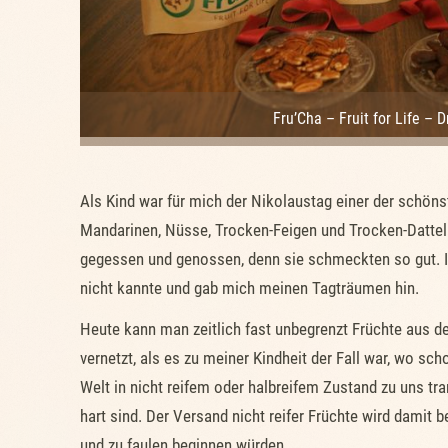
Fru’Cha – Fruit for Life – 
Als Kind war für mich der Nikolaustag einer der schön
Mandarinen, Nüsse, Trocken-Feigen und Trocken-Datteln
gegessen und genossen, denn sie schmeckten so gut. Ich
nicht kannte und gab mich meinen Tagträumen hin.
Heute kann man zeitlich fast unbegrenzt Früchte aus d
vernetzt, als es zu meiner Kindheit der Fall war, wo sc
Welt in nicht reifem oder halbreifem Zustand zu uns tr
hart sind. Der Versand nicht reifer Früchte wird damit 
und zu faulen beginnen würden.