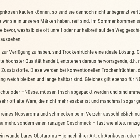
prikosen kaufen können, so sind sie dennoch nicht unbegrenzt ver
a wir sie in unseren Märken haben, reif sind. Im Sommer kommen sie
se bevor, weshalb sie oft unreif oder nur halbreif auf den Weg ge
 aussehen.
 zur Verfügung zu haben, sind Trockenfrüchte eine ideale Lösung. G
e höchster Qualität handelt, entstehen daraus hervorragende, d.h. n
usatzstoffe. Diese werden bei konventionellen Trockenfrüchten, 
ung weich bleiben und lange haltbar sind. Gleiches gilt ebenso für N
rüchte oder –Nüsse, müssen frisch abgepackt werden und sind immer
sehr oft alte Ware, die nicht mehr essbar ist und manchmal sogar g
 reines Nussaroma und schmecken beim Verzehr ausschließlich nuss
 mehr, sondern einen ranzigen Geschmack – fast wie altes, ranziges
 ein wunderbares Obstaroma – je nach ihrer Art, ob Aprikosen ode