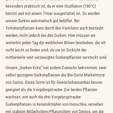
besonders praktisch ist, da er eine Oszillation (180°C)
besitzt und mit einem Timer ausgestattet ist. So werden
unsere Gurken automatisch gut belüftet. Bei
Tomatenpflanzen kann durch den Ventilator auch bestäubt
werden, nicht jedoch bei den Gurken. Hier müssen wir
weiterhin jeden Tag die weiblichen Blüten bestäuben, die oft
nicht leicht zu finden sind, da sie im Dickicht der
mittlerweile weit verzweigten Gurkenpflanzen versteckt sind.
Unsere „Gurken-Ecke“ hat zudem Zuwachs bekommen: zwei
selbst gezogene Gurkenpflanzen der Bio-Sorte Marketmore
von Sativa. Diese Sorte ist für Gewächshausanbau besser
geeignet als die Vorgebirgstraube. Die beiden Pflanzen
wachsen, wie auch die drei Vorgebirgstraube-
Gurkenpflanzen in Keramiktöpfen von Henschke, versehen
mit stabilen Möbelrollern/Pflanzrollern von Denios, um die