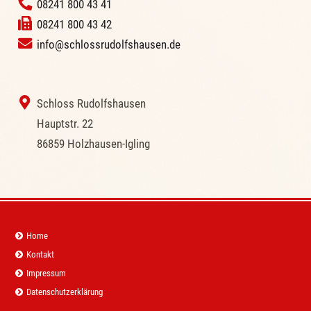
‭
08241 800 43 41
08241 800 43 42
info@schlossrudolfshausen.de
‭ Schloss Rudolfshausen
‭Hauptstr. 22
‭86859 Holzhausen-Igling
Navigation
Home
überspringen
Kontakt
Impressum
Datenschutzerklärung