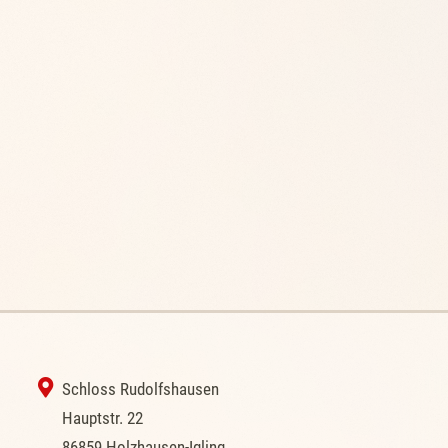
‭ Schloss Rudolfshausen
‭Hauptstr. 22
‭86859 Holzhausen-Igling