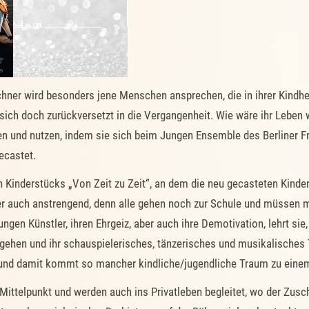
hner wird besonders jene Menschen ansprechen, die in ihrer Kindhe
 sich doch zurückversetzt in die Vergangenheit. Wie wäre ihr Leben
ben und nutzen, indem sie sich beim Jungen Ensemble des Berliner 
ecastet.
n Kinderstücks „Von Zeit zu Zeit“, an dem die neu gecasteten Kind
aber auch anstrengend, denn alle gehen noch zur Schule und müssen 
ungen Künstler, ihren Ehrgeiz, aber auch ihre Demotivation, lehrt si
ugehen und ihr schauspielerisches, tänzerisches und musikalisches 
ht und damit kommt so mancher kindliche/jugendliche Traum zu eine
ittelpunkt und werden auch ins Privatleben begleitet, wo der Zusc