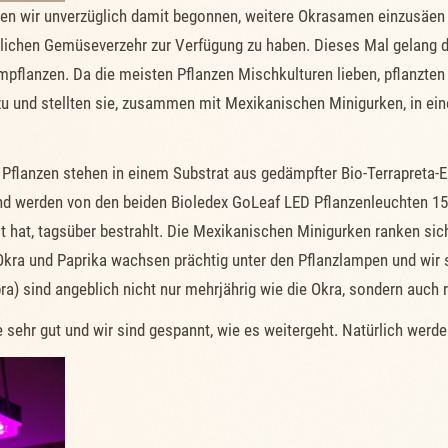
en wir unverzüglich damit begonnen, weitere Okrasamen einzusäen u
lichen Gemüseverzehr zur Verfügung zu haben. Dieses Mal gelang di
pflanzen. Da die meisten Pflanzen Mischkulturen lieben, pflanzten 
azu und stellten sie, zusammen mit Mexikanischen Minigurken, in e
Pflanzen stehen in einem Substrat aus gedämpfter Bio-Terrapreta-E
d werden von den beiden Bioledex GoLeaf LED Pflanzenleuchten 15
ellt hat, tagsüber bestrahlt. Die Mexikanischen Minigurken ranke
Okra und Paprika wachsen prächtig unter den Pflanzlampen und wir s
a) sind angeblich nicht nur mehrjährig wie die Okra, sondern auch 
 sehr gut und wir sind gespannt, wie es weitergeht. Natürlich werde