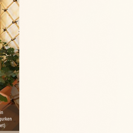
in
gurken
et)