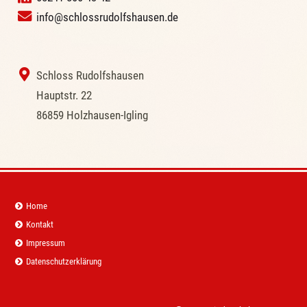
info@schlossrudolfshausen.de
‭ Schloss Rudolfshausen
‭Hauptstr. 22
‭86859 Holzhausen-Igling
Navigation
Home
überspringen
Kontakt
Impressum
Datenschutzerklärung