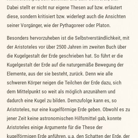
Dabei stellt er nicht nur eigene Thesen auf bzw. erläutert
diese, sondern kritisiert bzw. widerlegt auch die Ansichten
seiner Vorgänger, wie der Pythagoreer oder Platon.
Besonders hervorzuheben ist die Selbstverständlichkeit, mit
der Aristoteles vor über 2500 Jahren im zweiten Buch über
die Kugelgestalt der Erde geschrieben hat. So führt er die
Kugelgestalt der Erde auf die naturgemäße Bewegung der
Elemente, aus der sie besteht, zurück. Denn wie alle
schweren Körper neigen die Teilchen der Erde dazu, sich
dem Mittelpunkt so weit als möglich anzunähern und
dadurch eine Kugel zu bilden. Demzufolge kann es, so
Aristoteles, nur eine kugelförmige Erde geben. Obwohl es zu
jener Zeit keine astronomischen Hilfsmittel gab, konnte
Aristoteles einige Argumente für die These der
kugelförmigen Erde anführen, u.a. den Schatten der Erde, der