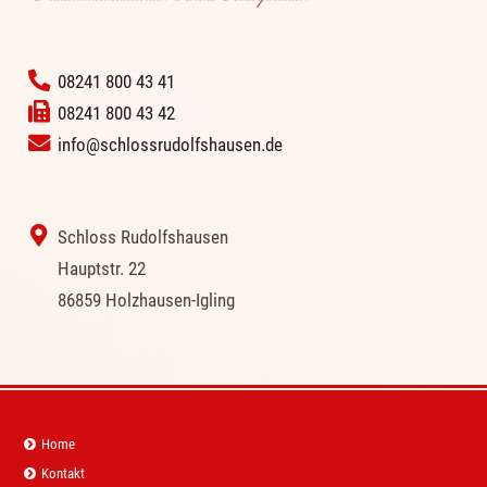
‭
08241 800 43 41
08241 800 43 42
info@schlossrudolfshausen.de
‭ Schloss Rudolfshausen
‭Hauptstr. 22
‭86859 Holzhausen-Igling
Navigation
Home
überspringen
Kontakt