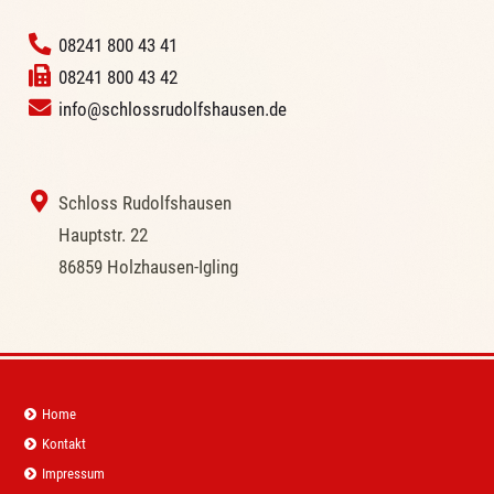
‭
08241 800 43 41
08241 800 43 42
info@schlossrudolfshausen.de
‭ Schloss Rudolfshausen
‭Hauptstr. 22
‭86859 Holzhausen-Igling
Navigation
Home
überspringen
Kontakt
Impressum