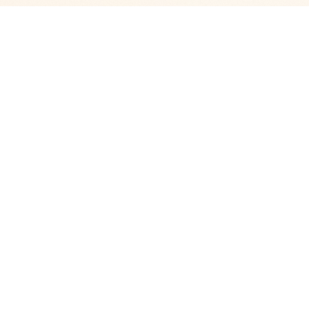
‭
08241 800 43 41
08241 800 43 42
info@schlossrudolfshausen.de