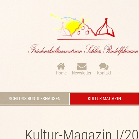
Navigation
überspringen
Home
Newsletter
Kontakt
Navigation
SCHLOSS RUDOLFSHAUSEN
KULTUR MAGAZIN
überspringen
Kultur-Magazin I/20