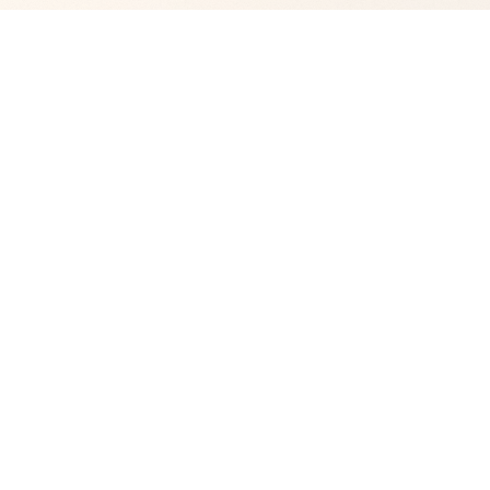
‭ Schloss Rudolfshausen
‭Hauptstr. 22
‭86859 Holzhausen-Igling