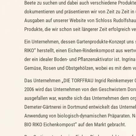
Beete zu suchen und dabei auch verschiedene Produkte
dokumentieren und präsentieren wir von Zeit zu Zeit i
Ausgaben auf unserer Website von Schloss Rudolfshause
Produkte, die wir schon seit längerer Zeit erfolgreich 
Ein Unternehmen, dessen Gartenprodukte-Konzept uns s
RIKO“ herstellt, einen Eichen-Rindenkompost aus wertv
der ein idealer Boden- und Pflanzenaktivator ist. Ingri
Gemüse, Rosen und Obstgehölzen, wobei es mit dem vor
Das Unternehmen „DIE TORFFRAU Ingrid Reinkemeyer Gmb
2006 wird das Unternehmen von den Geschwistern Dorot
ausgefallen war, wandte sich das Unternehmen dem orga
Demeter-Gärtnerei in Dortmund entwickelt das Unterne
Anwendung von biologisch-dynamischen Präparaten. Na
BIO RIKO Eichenkompost“ auf den Markt gebracht.