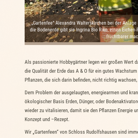
„Gartenfee“ Alexandra Walterskirchen bei der Anlage
die Bodenerde gibt sie Ingrina Bio Riko, einen Eichen-
fruchtbarer mac
Als passionierte Hobbygärtner legen wir großen Wert da
die Qualität der Erde das A & O für ein gutes Wachstum d
Pflanzen, die sich darin befinden, nicht richtig wachsen
Dem Problem der ausgelaugten, energiearmen und kran
ökologischer Basis Erden, Dünger, oder Bodenaktivatore
wieder zu vitalisieren, damit sie den Pflanzen Energi
Konzept und –Rezept.
Wir „Gartenfeen“ von Schloss Rudolfshausen sind imme