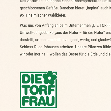
Das Sortiment an Ingrina-Eichen-Rindenprodukten umfas
geschlossenen Gefäße. Daneben bietet „Ingrina“ auch K
95 % heimischer Waldkiefer.
Was uns von Anfang an beim Unternehmen „DIE TORFFRA
Umwelt-Leitgedanke „aus der Natur – für die Natur“ und
darstellt, sondern sich überzeugend, wertig und glaubwü
Schloss Rudolfshausen arbeiten. Unsere Pflanzen fühlen
wir oder Ingrina – wollen das Beste für die Erde und die