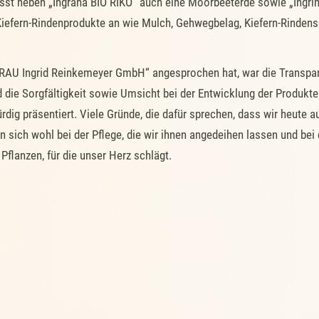
st neben „Ingrana BIO RIKO“ auch eine Moorbeeterde sowie „Ingrina
iefern-Rindenprodukte an wie Mulch, Gehwegbelag, Kiefern-Rindens
U Ingrid Reinkemeyer GmbH“ angesprochen hat, war die Transparenz
 die Sorgfältigkeit sowie Umsicht bei der Entwicklung der Produkte
rdig präsentiert. Viele Gründe, die dafür sprechen, dass wir heute 
 sich wohl bei der Pflege, die wir ihnen angedeihen lassen und bei
 Pflanzen, für die unser Herz schlägt.