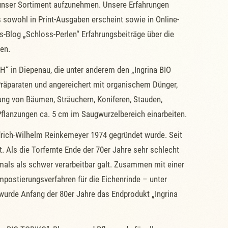
 unser Sortiment aufzunehmen. Unsere Erfahrungen
 sowohl in Print-Ausgaben erscheint sowie in Online-
-Blog „Schloss-Perlen“ Erfahrungsbeiträge über die
gen.
 in Diepenau, die unter anderem den „Ingrina BIO
Präparaten und angereichert mit organischem Dünger,
zung von Bäumen, Sträuchern, Koniferen, Stauden,
flanzungen ca. 5 cm im Saugwurzelbereich einarbeiten.
rich-Wilhelm Reinkemeyer 1974 gegründet wurde. Seit
Als die Torfernte Ende der 70er Jahre sehr schlecht
mals als schwer verarbeitbar galt. Zusammen mit einer
ostierungsverfahren für die Eichenrinde – unter
rde Anfang der 80er Jahre das Endprodukt „Ingrina