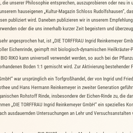
, die unserer Philosophie entsprechen, auszuprobieren oder neu in
n unserem hauseigenen „Kultur-Magazin Schloss Rudolfshausen“, das
n publiziert wird. Daneben publizieren wir in unserem Empfehlungs
verwenden oder die uns innerhalb kurzer Zeit begeistern und überzeu
ehr angesprochen hat, ist „DIE TORFFRAU Ingrid Reinkemeyer GmbH“
oller Eichenrinde, geimpft mit biologisch-dynamischen Heilkräuter-
na BIO RIKO kann universell verwendet werden, so auch bei der Pflan
handenen Boden 1:1 gemischt wird. Zur Aktivierung bestehender P
H“ war ursprünglich ein Torfgroßhandel, der von Ingrid und Fried
hee und Hans Hermann Reinkemeyer in zweiter Generation geführt. 
nischen Rohstoff Rinde, insbesondere der Eichen-Rinde zu, die da
hmen „DIE TORFFRAU Ingrid Reinkemeyer GmbH“ ein spezielles Komp
ch ausdauernden Untersuchungen an Lehr und Versuchsanstalten wu